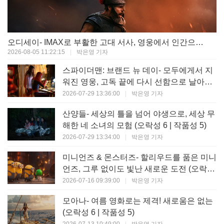
오디세이- IMAX로 부활한 고대 서사, 영웅에서 인간으로의 귀환 (오락성 9 | 작품성 9)
2026-08-05 11:22:15
|
박은영 기자
스파이더맨: 브랜드 뉴 데이- 모두에게서 지
워진 영웅, 고독 끝에 다시 선함으로 날아오
르다 (오락성 8 | 작품성 8)
2026-07-29 13:36:00
|
박은영 기자
산양들- 세상의 틀을 넘어 야생으로, 세상 무
해한 네 소녀의 모험 (오락성 6 | 작품성 5)
2026-07-29 13:34:00
|
박은영 기자
미니언즈 & 몬스터즈- 할리우드를 품은 미니
언즈, 그루 없이도 빛난 새로운 도전 (오락성
7 | 작품성 6)
2026-07-16 09:39:00
|
박은영 기자
모아나- 여름 영화로는 제격! 새로움은 없는
(오락성 6 | 작품성 5)