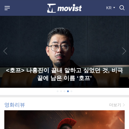
KR
<호프> 나홍진이 끝내 말하고 싶었던 것, 비극
끝에 남은 이름 ‘호프’
영화리뷰
더보기