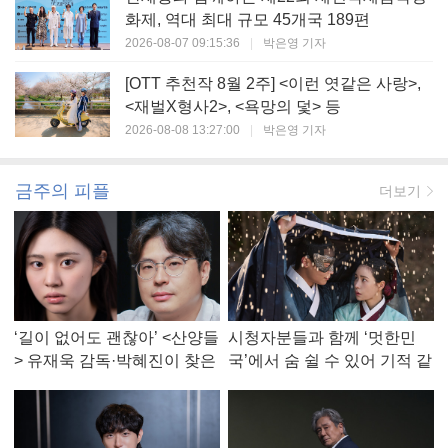
화제, 역대 최대 규모 45개국 189편
2026-08-07 09:15:36
|
박은영 기자
[OTT 추천작 8월 2주] <이런 엿같은 사랑>,
<재벌X형사2>, <욕망의 덫> 등
2026-08-08 13:27:00
|
박은영 기자
금주의 피플
더보기
‘길이 없어도 괜찮아’ <산양들
시청자분들과 함께 ‘멋한민
> 유재욱 감독·박혜진이 찾은
국’에서 숨 쉴 수 있어 기적 같
진짜 ‘안식처’
았다, <멋진 신세계> 강현주
작가