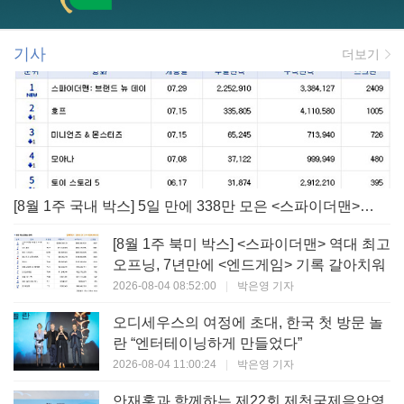
기사
더보기
[8월 1주 국내 박스] 5일 만에 338만 모은 <스파이더맨> 극장가 235% 대반등, <호프>는 400만 돌파
[8월 1주 북미 박스] <스파이더맨> 역대 최고
오프닝, 7년만에 <엔드게임> 기록 갈아치워
2026-08-04 08:52:00
|
박은영 기자
오디세우스의 여정에 초대, 한국 첫 방문 놀
란 “엔터테이닝하게 만들었다”
2026-08-04 11:00:24
|
박은영 기자
안재홍과 함께하는 제22회 제천국제음악영