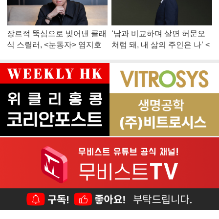
장르적 뚝심으로 빚어낸 클래
‘남과 비교하며 살면 허문오
식 스릴러, <눈동자> 염지호
처럼 돼, 내 삶의 주인은 나’ <
감독
맨 끝줄 소년> 최민식