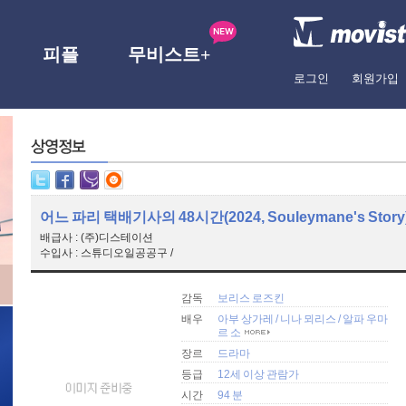
피플
무비스트+
로그인
회원가입
어느 파리 택배기사의 48시간(2024, Souleymane's Story
배급사 : (주)디스테이션
수입사 : 스튜디오일공공구 /
감독
보리스 로즈킨
배우
아부 상가레
/
니나 뫼리스
/
알파 우마
르 소
장르
드라마
등급
12세 이상 관람가
시간
94 분