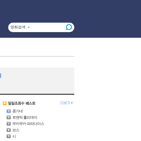
영화검색
)
콩가네
로맨틱 홀리데이
무카무카 파라다이스
보스
시