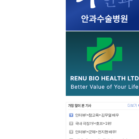
인터뷰! <참교육> 김무열 배우
국내 극장가! <호프> 1위!
인터뷰! <군체> 전지현 배우!