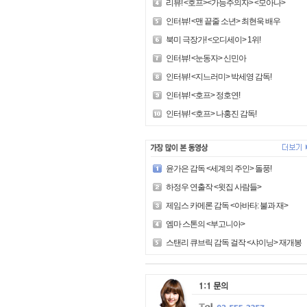
리뷰! <호프><가능주의자> <모아나>
인터뷰! <맨 끝줄 소년> 최현욱 배우
북미 극장가! <오디세이> 1위!
인터뷰! <눈동자> 신민아
인터뷰! <지느러미> 박세영 감독!
인터뷰! <호프> 정호연!
인터뷰! <호프> 나홍진 감독!
윤가은 감독 <세계의 주인> 돌풍!
하정우 연출작 <윗집 사람들>
제임스 카메론 감독 <아바타: 불과 재>
엠마 스톤의 <부고니아>
스탠리 큐브릭 감독 걸작 <샤이닝> 재개봉!