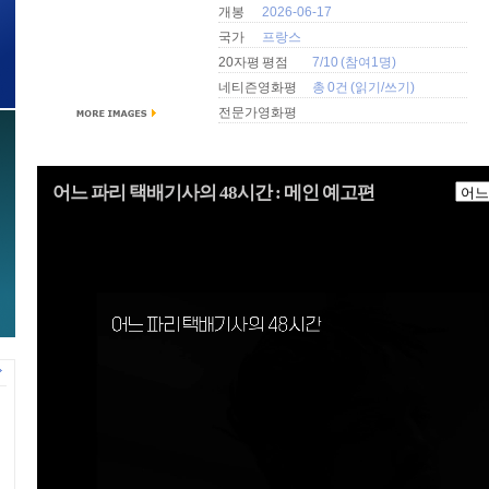
개봉
2026-06-17
국가
프랑스
20자평 평점
7/10 (참여1명)
네티즌영화평
총 0건 (
읽기
/
쓰기
)
전문가영화평
어느 파리 택배기사의 48시간 : 메인 예고편