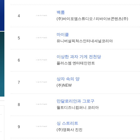
백룸
4
(주)바이포엠스튜디오 / 리바이브콘텐츠(주)
마이클
5
1
유니버설픽쳐스인터내셔널코리아
이상한 과자 가게 전천당
6
1
플러스엠 엔터테인먼트
상자 속의 양
7
1
(주)NEW
만달로리안과 그로구
8
월트디즈니컴퍼니 코리아
싱 스트리트
9
2
(주)영화사 진진