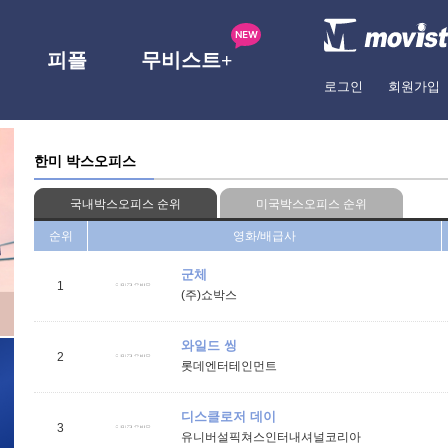
피플
무비스트+
로그인
회원가입
한미 박스오피스
국내박스오피스 순위
미국박스오피스 순위
순위
영화/배급사
군체
1
(주)쇼박스
와일드 씽
2
롯데엔터테인먼트
디스클로저 데이
3
유니버설픽쳐스인터내셔널코리아