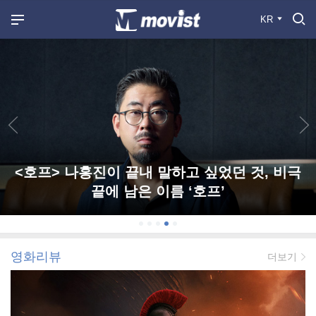
KR
<호프> 나홍진이 끝내 말하고 싶었던 것, 비극
끝에 남은 이름 ‘호프’
영화리뷰
더보기