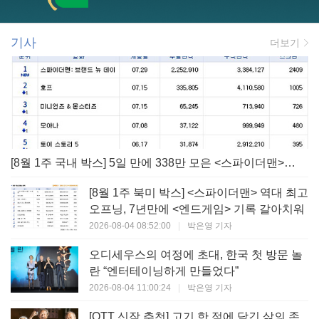
기사
더보기
[8월 1주 국내 박스] 5일 만에 338만 모은 <스파이더맨> 극장가 235% 대반등, <호프>는 400만 돌파
[8월 1주 북미 박스] <스파이더맨> 역대 최고
오프닝, 7년만에 <엔드게임> 기록 갈아치워
2026-08-04 08:52:00
|
박은영 기자
오디세우스의 여정에 초대, 한국 첫 방문 놀
란 “엔터테이닝하게 만들었다”
2026-08-04 11:00:24
|
박은영 기자
[OTT 신작 추천] 고기 한 점에 담긴 삶의 존