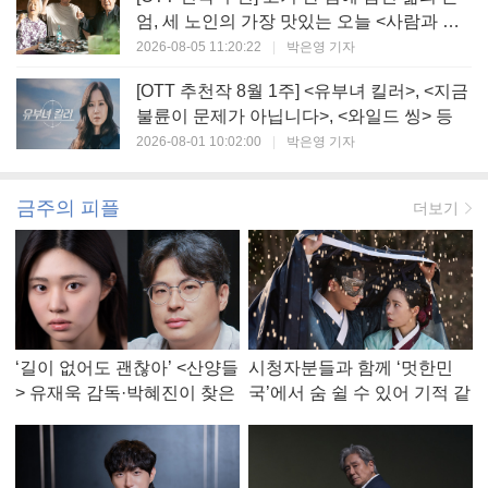
엄, 세 노인의 가장 맛있는 오늘 <사람과 고
기>
2026-08-05 11:20:22
|
박은영 기자
[OTT 추천작 8월 1주] <유부녀 킬러>, <지금
불륜이 문제가 아닙니다>, <와일드 씽> 등
2026-08-01 10:02:00
|
박은영 기자
금주의 피플
더보기
‘길이 없어도 괜찮아’ <산양들
시청자분들과 함께 ‘멋한민
> 유재욱 감독·박혜진이 찾은
국’에서 숨 쉴 수 있어 기적 같
진짜 ‘안식처’
았다, <멋진 신세계> 강현주
작가