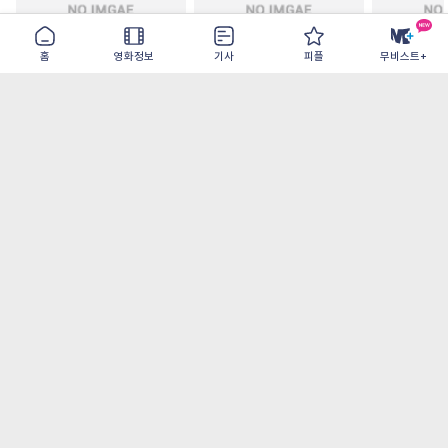
홈
영화정보
기사
피플
무비스트+
주말 축구클럽의 기적
모추어리 어시스턴트
드라큘라: 
2026-08-31
2026-08-28
2026-08-26
가장 많이 본 기사
더보기
‘허투루 연기하는 배우가 아니란 걸 보여주고
파’ 넷플릭스 <동궁> 남주혁
[OTT 추천작 8월 1주] <유부녀 킬러>, <지금
불륜이 문제가 아닙니다>, <와일드 씽> 등
[8월 1주 국내 박스] 5일 만에 338만 모은 <스
파이더맨> 극장가 235% 대반등, <호프>는
400만 돌파