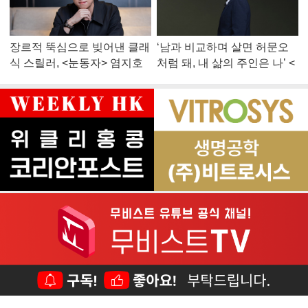
장르적 뚝심으로 빚어낸 클래
‘남과 비교하며 살면 허문오
식 스릴러, <눈동자> 염지호
처럼 돼, 내 삶의 주인은 나’ <
감독
맨 끝줄 소년> 최민식