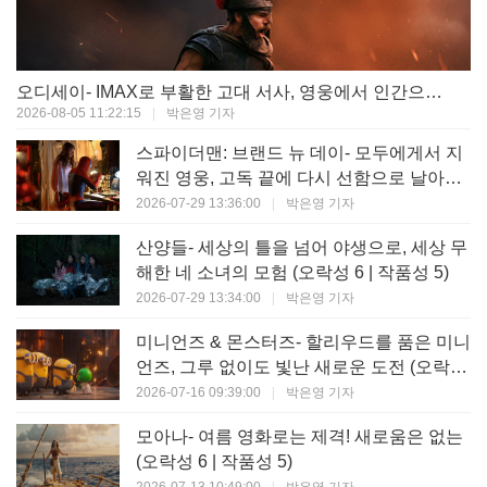
오디세이- IMAX로 부활한 고대 서사, 영웅에서 인간으로의 귀환 (오락성 9 | 작품성 9)
2026-08-05 11:22:15
|
박은영 기자
스파이더맨: 브랜드 뉴 데이- 모두에게서 지
워진 영웅, 고독 끝에 다시 선함으로 날아오
르다 (오락성 8 | 작품성 8)
2026-07-29 13:36:00
|
박은영 기자
산양들- 세상의 틀을 넘어 야생으로, 세상 무
해한 네 소녀의 모험 (오락성 6 | 작품성 5)
2026-07-29 13:34:00
|
박은영 기자
미니언즈 & 몬스터즈- 할리우드를 품은 미니
언즈, 그루 없이도 빛난 새로운 도전 (오락성
7 | 작품성 6)
2026-07-16 09:39:00
|
박은영 기자
모아나- 여름 영화로는 제격! 새로움은 없는
(오락성 6 | 작품성 5)