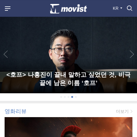
KR
<호프> 나홍진이 끝내 말하고 싶었던 것, 비극
끝에 남은 이름 ‘호프’
영화리뷰
더보기