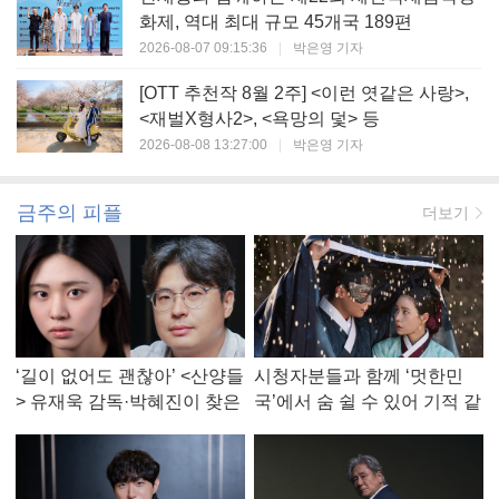
화제, 역대 최대 규모 45개국 189편
2026-08-07 09:15:36
|
박은영 기자
[OTT 추천작 8월 2주] <이런 엿같은 사랑>,
<재벌X형사2>, <욕망의 덫> 등
2026-08-08 13:27:00
|
박은영 기자
금주의 피플
더보기
‘길이 없어도 괜찮아’ <산양들
시청자분들과 함께 ‘멋한민
> 유재욱 감독·박혜진이 찾은
국’에서 숨 쉴 수 있어 기적 같
진짜 ‘안식처’
았다, <멋진 신세계> 강현주
작가