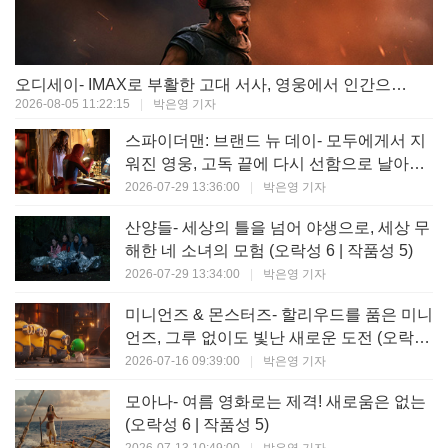
오디세이- IMAX로 부활한 고대 서사, 영웅에서 인간으로의 귀환 (오락성 9 | 작품성 9)
2026-08-05 11:22:15
|
박은영 기자
스파이더맨: 브랜드 뉴 데이- 모두에게서 지
워진 영웅, 고독 끝에 다시 선함으로 날아오
르다 (오락성 8 | 작품성 8)
2026-07-29 13:36:00
|
박은영 기자
산양들- 세상의 틀을 넘어 야생으로, 세상 무
해한 네 소녀의 모험 (오락성 6 | 작품성 5)
2026-07-29 13:34:00
|
박은영 기자
미니언즈 & 몬스터즈- 할리우드를 품은 미니
언즈, 그루 없이도 빛난 새로운 도전 (오락성
7 | 작품성 6)
2026-07-16 09:39:00
|
박은영 기자
모아나- 여름 영화로는 제격! 새로움은 없는
(오락성 6 | 작품성 5)