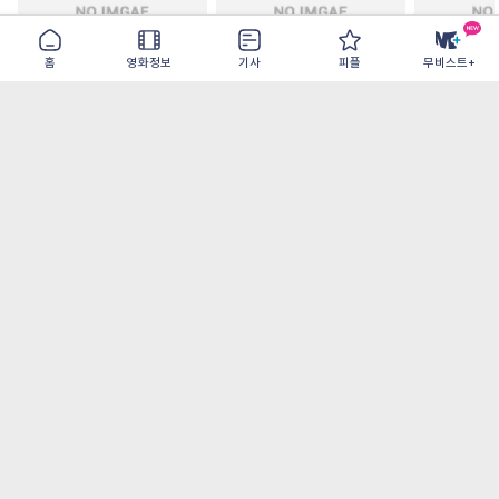
홈
영화정보
기사
피플
무비스트+
철들 무렵
아웃 브레이크
이런 엿같은
2026-09-30
2026-07-22
2026-08-07
가장 많이 본 기사
더보기
‘허투루 연기하는 배우가 아니란 걸 보여주고
파’ 넷플릭스 <동궁> 남주혁
오디세이- IMAX로 부활한 고대 서사, 영웅에
서 인간으로의 귀환
[8월 1주 국내 박스] 5일 만에 338만 모은 <스
파이더맨> 극장가 235% 대반등, <호프>는
400만 돌파