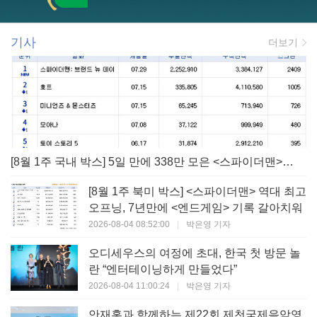
기사
더보기
[8월 1주 국내 박스] 5일 만에 338만 모은 <스파이더맨> 극장가 235% 대반등, <호프>는 400만 돌파
[8월 1주 북미 박스] <스파이더맨> 역대 최고
오프닝, 7년만에 <엔드게임> 기록 갈아치워
2026-08-04 08:52:00
|
박은영 기자
오디세우스의 여정에 초대, 한국 첫 방문 놀
란 “엔터테이닝하게 만들었다”
2026-08-04 11:00:24
|
박은영 기자
안재홍과 함께하는 제22회 제천국제음악영