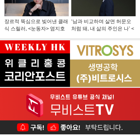
장르적 뚝심으로 빚어낸 클래
‘남과 비교하며 살면 허문오
식 스릴러, <눈동자> 염지호
처럼 돼, 내 삶의 주인은 나’ <
감독
맨 끝줄 소년> 최민식