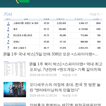
기사
더보기
[8월 1주 국내 박스] 5일 만에 338만 모은 <스파이더맨> 극장가 235% 대반등, <호프>는 400만 돌파
[8월 1주 북미 박스] <스파이더맨> 역대 최고
오프닝, 7년만에 <엔드게임> 기록 갈아치워
2026-08-04 08:52:00
|
박은영 기자
오디세우스의 여정에 초대, 한국 첫 방문 놀
란 “엔터테이닝하게 만들었다”
2026-08-04 11:00:24
|
박은영 기자
안재홍과 함께하는 제22회 제천국제음악영