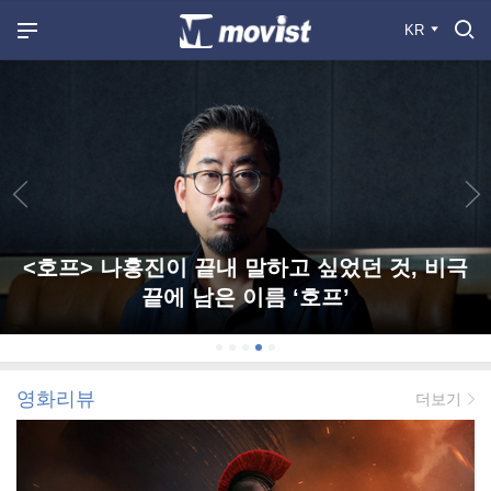
KR
<호프> 나홍진이 끝내 말하고 싶었던 것, 비극
끝에 남은 이름 ‘호프’
영화리뷰
더보기