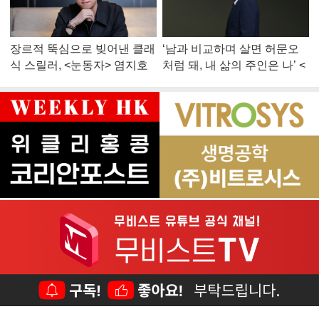
장르적 뚝심으로 빚어낸 클래
‘남과 비교하며 살면 허문오
식 스릴러, <눈동자> 염지호
처럼 돼, 내 삶의 주인은 나’ <
감독
맨 끝줄 소년> 최민식