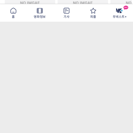
홈
영화정보
기사
피플
무비스트+
철들 무렵
아웃 브레이크
이런 엿같은
2026-09-30
2026-07-22
2026-08-07
가장 많이 본 기사
더보기
‘허투루 연기하는 배우가 아니란 걸 보여주고
파’ 넷플릭스 <동궁> 남주혁
오디세이- IMAX로 부활한 고대 서사, 영웅에
서 인간으로의 귀환
[8월 1주 국내 박스] 5일 만에 338만 모은 <스
파이더맨> 극장가 235% 대반등, <호프>는
400만 돌파