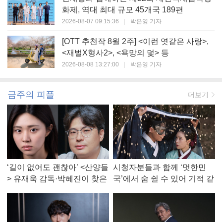
화제, 역대 최대 규모 45개국 189편
2026-08-07 09:15:36
|
박은영 기자
[OTT 추천작 8월 2주] <이런 엿같은 사랑>,
<재벌X형사2>, <욕망의 덫> 등
2026-08-08 13:27:00
|
박은영 기자
금주의 피플
더보기
‘길이 없어도 괜찮아’ <산양들
시청자분들과 함께 ‘멋한민
> 유재욱 감독·박혜진이 찾은
국’에서 숨 쉴 수 있어 기적 같
진짜 ‘안식처’
았다, <멋진 신세계> 강현주
작가