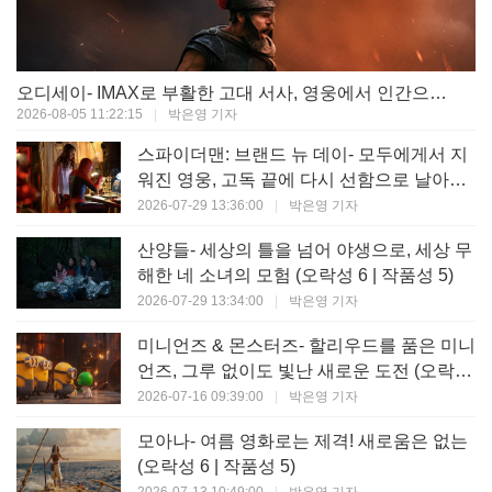
오디세이- IMAX로 부활한 고대 서사, 영웅에서 인간으로의 귀환 (오락성 9 | 작품성 9)
2026-08-05 11:22:15
|
박은영 기자
스파이더맨: 브랜드 뉴 데이- 모두에게서 지
워진 영웅, 고독 끝에 다시 선함으로 날아오
르다 (오락성 8 | 작품성 8)
2026-07-29 13:36:00
|
박은영 기자
산양들- 세상의 틀을 넘어 야생으로, 세상 무
해한 네 소녀의 모험 (오락성 6 | 작품성 5)
2026-07-29 13:34:00
|
박은영 기자
미니언즈 & 몬스터즈- 할리우드를 품은 미니
언즈, 그루 없이도 빛난 새로운 도전 (오락성
7 | 작품성 6)
2026-07-16 09:39:00
|
박은영 기자
모아나- 여름 영화로는 제격! 새로움은 없는
(오락성 6 | 작품성 5)