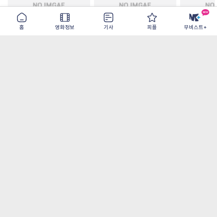
홈
영화정보
기사
피플
무비스트+
이런 엿같은 사랑
더 드라마
뉴 브리드
2026-08-07
2026-09-09
2026-09-30
가장 많이 본 기사
더보기
‘허투루 연기하는 배우가 아니란 걸 보여주고
파’ 넷플릭스 <동궁> 남주혁
[OTT 추천작 8월 1주] <유부녀 킬러>, <지금
불륜이 문제가 아닙니다>, <와일드 씽> 등
[8월 1주 국내 박스] 5일 만에 338만 모은 <스
파이더맨> 극장가 235% 대반등, <호프>는
400만 돌파