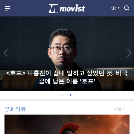
KR
<호프> 나홍진이 끝내 말하고 싶었던 것, 비극
끝에 남은 이름 ‘호프’
영화리뷰
더보기