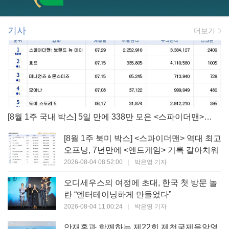
기사
더보기
[8월 1주 국내 박스] 5일 만에 338만 모은 <스파이더맨> 극장가 235% 대반등, <호프>는 400만 돌파
[8월 1주 북미 박스] <스파이더맨> 역대 최고
오프닝, 7년만에 <엔드게임> 기록 갈아치워
2026-08-04 08:52:00
|
박은영 기자
오디세우스의 여정에 초대, 한국 첫 방문 놀
란 “엔터테이닝하게 만들었다”
2026-08-04 11:00:24
|
박은영 기자
안재홍과 함께하는 제22회 제천국제음악영