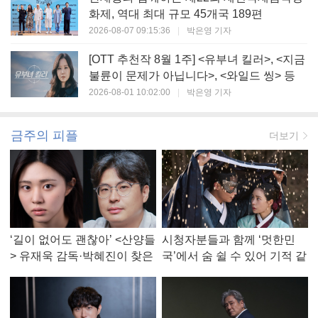
화제, 역대 최대 규모 45개국 189편
2026-08-07 09:15:36
|
박은영 기자
[OTT 추천작 8월 1주] <유부녀 킬러>, <지금
불륜이 문제가 아닙니다>, <와일드 씽> 등
2026-08-01 10:02:00
|
박은영 기자
금주의 피플
더보기
‘길이 없어도 괜찮아’ <산양들
시청자분들과 함께 ‘멋한민
> 유재욱 감독·박혜진이 찾은
국’에서 숨 쉴 수 있어 기적 같
진짜 ‘안식처’
았다, <멋진 신세계> 강현주
작가