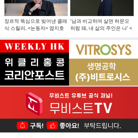
장르적 뚝심으로 빚어낸 클래
‘남과 비교하며 살면 허문오
식 스릴러, <눈동자> 염지호
처럼 돼, 내 삶의 주인은 나’ <
감독
맨 끝줄 소년> 최민식