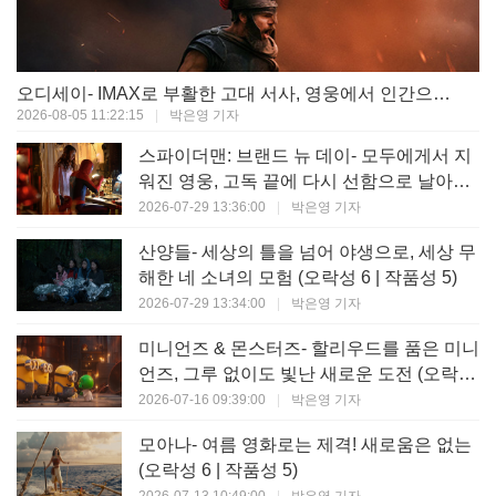
오디세이- IMAX로 부활한 고대 서사, 영웅에서 인간으로의 귀환 (오락성 9 | 작품성 9)
2026-08-05 11:22:15
|
박은영 기자
스파이더맨: 브랜드 뉴 데이- 모두에게서 지
워진 영웅, 고독 끝에 다시 선함으로 날아오
르다 (오락성 8 | 작품성 8)
2026-07-29 13:36:00
|
박은영 기자
산양들- 세상의 틀을 넘어 야생으로, 세상 무
해한 네 소녀의 모험 (오락성 6 | 작품성 5)
2026-07-29 13:34:00
|
박은영 기자
미니언즈 & 몬스터즈- 할리우드를 품은 미니
언즈, 그루 없이도 빛난 새로운 도전 (오락성
7 | 작품성 6)
2026-07-16 09:39:00
|
박은영 기자
모아나- 여름 영화로는 제격! 새로움은 없는
(오락성 6 | 작품성 5)