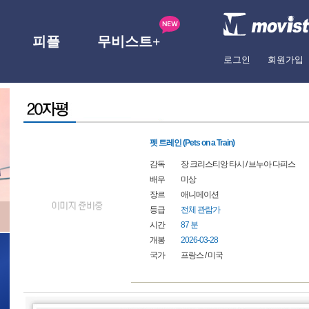
피플
무비스트+
로그인
회원가입
펫 트레인 (Pets on a Train)
감독
장 크리스티앙 타시
/
브누아 다피스
배우
미상
장르
애니메이션
등급
전체 관람가
시간
87 분
개봉
2026-03-28
국가
프랑스
/
미국