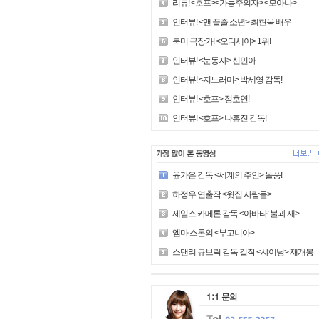
리뷰! <호프><가능주의자> <모아나>
인터뷰! <맨 끝줄 소년> 최현욱 배우
북미 극장가! <오디세이> 1위!
인터뷰! <눈동자> 신민아
인터뷰! <지느러미> 박세영 감독!
인터뷰! <호프> 정호연!
인터뷰! <호프> 나홍진 감독!
윤가은 감독 <세계의 주인> 돌풍!
하정우 연출작 <윗집 사람들>
제임스 카메론 감독 <아바타: 불과 재>
엠마 스톤의 <부고니아>
스탠리 큐브릭 감독 걸작 <샤이닝> 재개봉!