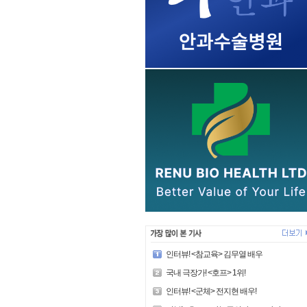
인터뷰! <참교육> 김무열 배우
국내 극장가! <호프> 1위!
인터뷰! <군체> 전지현 배우!