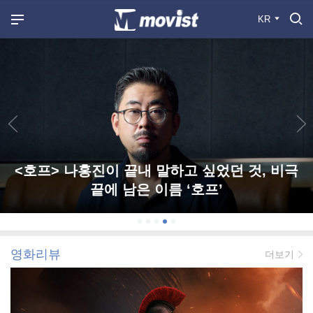
KR
<호프> 나홍진이 끝내 말하고 싶었던 것, 비극
끝에 남은 이름 ‘호프’
영화리뷰
더보기