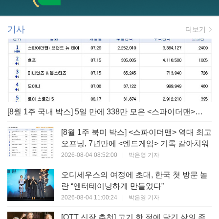
기사
더보기
[8월 1주 국내 박스] 5일 만에 338만 모은 <스파이더맨> 극장가 235% 대반등, <호프>는 400만 돌파
[8월 1주 북미 박스] <스파이더맨> 역대 최고
오프닝, 7년만에 <엔드게임> 기록 갈아치워
2026-08-04 08:52:00
|
박은영 기자
오디세우스의 여정에 초대, 한국 첫 방문 놀
란 “엔터테이닝하게 만들었다”
2026-08-04 11:00:24
|
박은영 기자
[OTT 신작 추천] 고기 한 점에 담긴 삶의 존