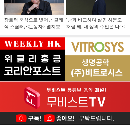
장르적 뚝심으로 빚어낸 클래
‘남과 비교하며 살면 허문오
식 스릴러, <눈동자> 염지호
처럼 돼, 내 삶의 주인은 나’ <
감독
맨 끝줄 소년> 최민식