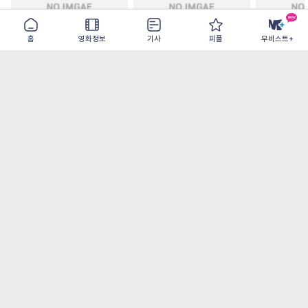
홈
영화정보
기사
피플
무비스트+
주말 축구클럽의 기적
모추어리 어시스턴트
드라큘라: 
2026-08-31
2026-08-28
2026-08-26
가장 많이 본 기사
더보기
‘허투루 연기하는 배우가 아니란 걸 보여주고
파’ 넷플릭스 <동궁> 남주혁
[OTT 추천작 8월 1주] <유부녀 킬러>, <지금
불륜이 문제가 아닙니다>, <와일드 씽> 등
[8월 1주 국내 박스] 5일 만에 338만 모은 <스
파이더맨> 극장가 235% 대반등, <호프>는
400만 돌파