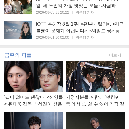
엄, 세 노인의 가장 맛있는 오늘 <사람과 고
기>
2026-08-05 11:20:22
|
박은영 기자
[OTT 추천작 8월 1주] <유부녀 킬러>, <지금
불륜이 문제가 아닙니다>, <와일드 씽> 등
2026-08-01 10:02:00
|
박은영 기자
금주의 피플
더보기
‘길이 없어도 괜찮아’ <산양들
시청자분들과 함께 ‘멋한민
> 유재욱 감독·박혜진이 찾은
국’에서 숨 쉴 수 있어 기적 같
진짜 ‘안식처’
았다, <멋진 신세계> 강현주
작가