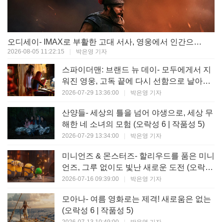
오디세이- IMAX로 부활한 고대 서사, 영웅에서 인간으로의 귀환 (오락성 9 | 작품성 9)
2026-08-05 11:22:15
|
박은영 기자
스파이더맨: 브랜드 뉴 데이- 모두에게서 지
워진 영웅, 고독 끝에 다시 선함으로 날아오
르다 (오락성 8 | 작품성 8)
2026-07-29 13:36:00
|
박은영 기자
산양들- 세상의 틀을 넘어 야생으로, 세상 무
해한 네 소녀의 모험 (오락성 6 | 작품성 5)
2026-07-29 13:34:00
|
박은영 기자
미니언즈 & 몬스터즈- 할리우드를 품은 미니
언즈, 그루 없이도 빛난 새로운 도전 (오락성
7 | 작품성 6)
2026-07-16 09:39:00
|
박은영 기자
모아나- 여름 영화로는 제격! 새로움은 없는
(오락성 6 | 작품성 5)